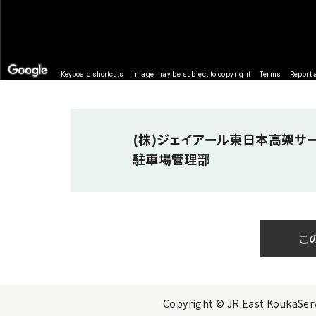
Keyboard shortcuts
Image may be subject to copyright
Terms
Report 
(株)ジェイアール東日本高架サ
駐車場管理部
こ
Copyright © JR East KoukaServi