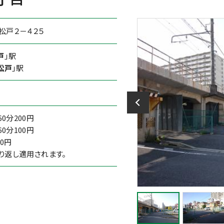
松戸２－４２５
戸
」駅
松戸
」駅
60分200円
60分100円
0円
り返し適用されます。