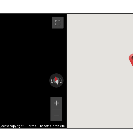
ect to copyright
Terms
Report a problem