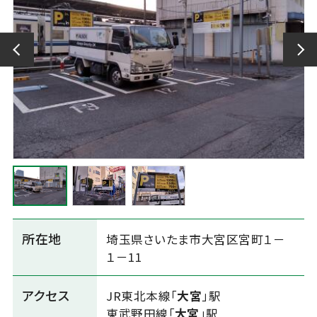
所在地
埼玉県さいたま市大宮区宮町１－
１－11
アクセス
JR東北本線「
大宮
」駅
東武野田線「
大宮
」駅