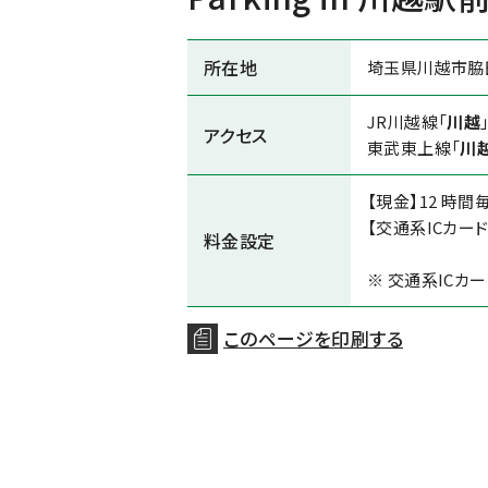
所在地
埼玉県川越市脇田
JR川越線「
川越
アクセス
東武東上線「
川
【現金】12 時間毎
【交通系ICカード
料金設定
※ 交通系ICカ
このページを印刷する