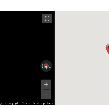
ect to copyright
Terms
Report a problem