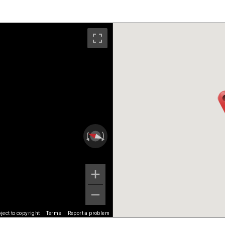
ect to copyright
Terms
Report a problem