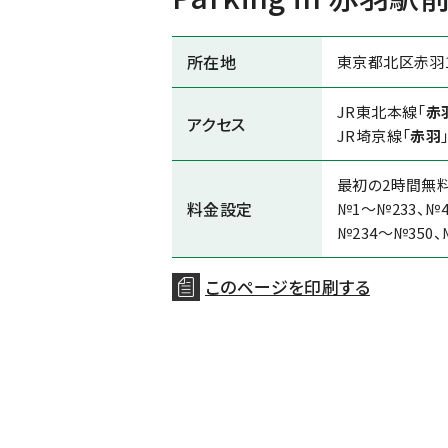
所在地
東京都北区赤羽1
JR東北本線「
赤
アクセス
JR埼京線「
赤羽
最初の2時間無
料金設定
№1～№233、№
№234～№350、
このページを印刷する