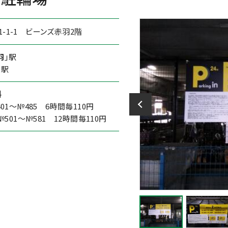
-1-1 ビーンズ赤羽2階
羽
」駅
」駅
料
401～№485 6時間毎110円
№501～№581 12時間毎110円