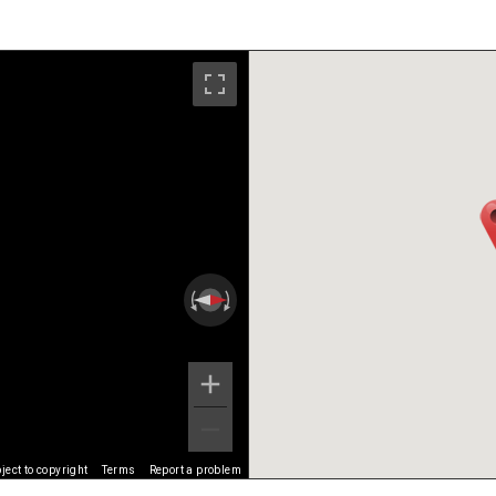
ect to copyright
Terms
Report a problem