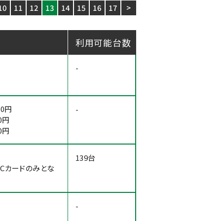
10
11
12
13
14
15
16
17
>
利用可能台数
-
0円
-
0円
0円
139台
Cカードのみとな
-