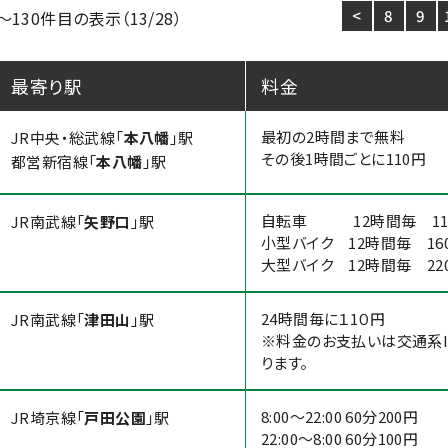
<
8
9
～130件目の表示（13/28）
最寄り駅
料金
最初の2時間まで無料
JR中央・総武線「
本八幡
」駅
その後1時間ごとに110円
都営新宿線「
本八幡
」駅
自転車 12時間毎 11
JR南武線「
矢野口
」駅
小型バイク 12時間毎 16
大型バイク 12時間毎 22
24時間毎に１1０円
JR南武線「
津田山
」駅
※料金のお支払いは交通系I
ります。
8:00～22:00 60分200円
JR埼京線「
戸田公園
」駅
22:00～8:00 60分100円