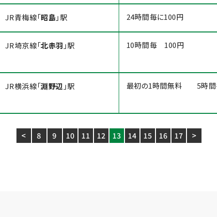
24時間毎に100円
JR青梅線「
昭島
」駅
10時間毎 100円
JR埼京線「
北赤羽
」駅
最初の1時間無料 5時間毎
JR横浜線「
淵野辺
」駅
<
8
9
10
11
12
13
14
15
16
17
>