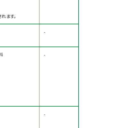
れます。
-
料
-
-