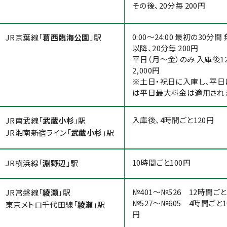
その後、20分毎 200円
0:00～24:00 最初の30分間
JR京葉線「
葛西臨海公園
」駅
以降、20分毎 200円
平日（月～金）のみ 入庫後1
2,000円
※土日・祝日に入庫し、平
は平日最大料金は適用され
入庫後、4時間ごと120円
JR南武線「
武蔵小杉
」駅
JR湘南新宿ライン「
武蔵小杉
」駅
10時間ごと100円
JR横浜線「
淵野辺
」駅
№401～№526 12時間ご
JR常磐線「
綾瀬
」駅
№527～№605 4時間ごと1
東京メトロ千代田線「
綾瀬
」駅