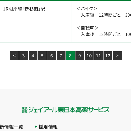
＜バイク＞
JR根岸線「
新杉田
」駅
入庫後 12時間ごと 30
＜自転車＞
入庫後 12時間ごと 10
<
3
4
5
6
7
8
9
10
11
12
>
新情報一覧
採用情報