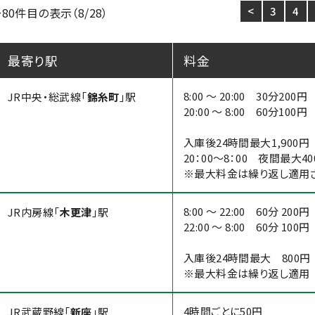
<
3
4
80件目の表示（8/28）
最寄り駅
料金
8:00 ～ 20:00 30分200円
JR中央・総武線「
錦糸町
」駅
20:00 ～ 8:00 60分100
入庫後24時間最大1,900円
20：00～8：00 夜間最大40
※最大料金は繰り返し適用さ
8:00 ～ 22:00 60分 200円
JR内房線「
木更津
」駅
22:00 ～ 8:00 60分 100円
入庫後24時間最大 800円
※最大料金は繰り返し適用
4時間ごとに50円
JR武蔵野線「
新座
」駅