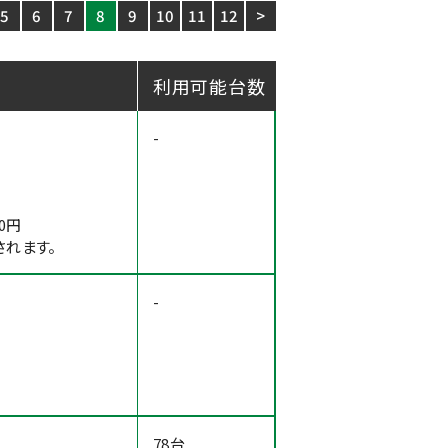
5
6
7
8
9
10
11
12
>
利用可能台数
-
円
0円
れます。
-
78台