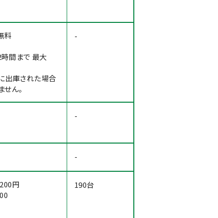
 無料
-
2時間まで 最大
日に出庫された場合
ません。
-
-
と200円
190台
00
円