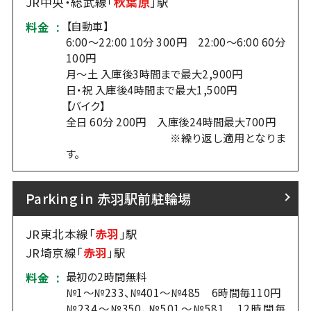
JR中央・総武線「
秋葉原
」駅
【自動車】
料金 :
6:00～22:00 10分 300円 22:00～6:00 60分
100円
月～土 入庫後3時間まで最大2,900円
日・祝 入庫後4時間まで最大1,500円
【バイク】
全日 60分 200円 入庫後24時間最大700円
※繰り返し適用となりま
す。
Parking in 赤羽駅前駐輪場
JR東北本線「
赤羽
」駅
JR埼京線「
赤羽
」駅
最初の2時間無料
料金 :
№1～№233、№401～№485 6時間毎110円
№234～№350、№501～№581 12時間毎